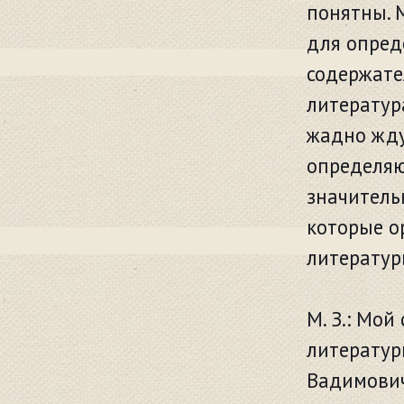
понятны. 
для опред
содержате
литератур
жадно жду
определяю
значитель
которые о
литератур
М. З.: Мой
литератур
Вадимович