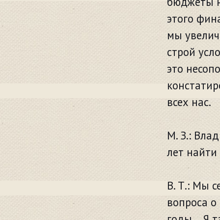
бюджеты н
этого фин
мы увелич
строй усл
это несоп
констатиро
всех нас.
М. З.: Вла
лет найти
В. Т.: Мы 
вопроса о
годы… Я т