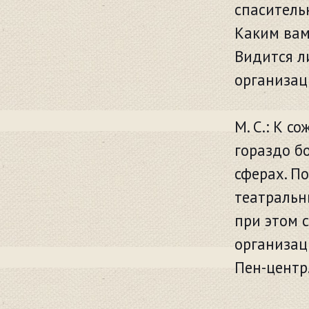
спаситель
Каким вам
Видится л
организац
М. С.: К с
гораздо б
сферах. П
театральн
при этом 
организац
Пен-центр