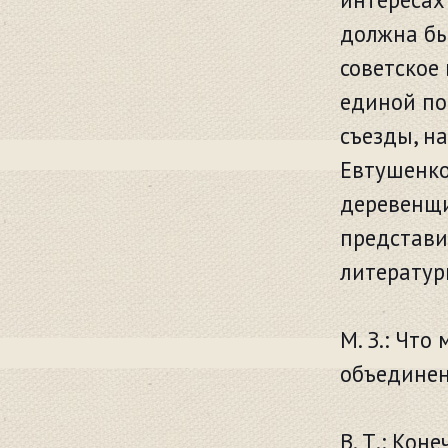
должна бы
советское 
единой по
съезды, н
Евтушенко 
деревенщи
представи
литератур
М. З.: Чт
объединен
В. Т.: Кон