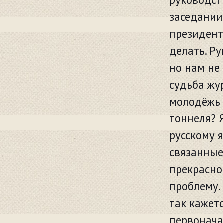
заседании
президент
делать. Р
но нам не 
судьба жу
молодёжь ч
тоннеля? Я
русскому я
связанные
прекрасно
проблему.
так кажетс
первонача