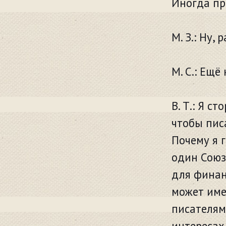
Иногда пр
М. З.: Ну,
М. С.: Ещё
В. Т.: Я с
чтобы пис
Почему я 
один Союз
для финан
может име
писателям
интересах