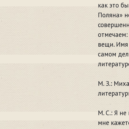
как это б
Поляна» н
совершенн
отмечаем:
вещи. Имя
самом дел
литератур
М. З.: Ми
литератур
М. С.: Я н
мне кажет