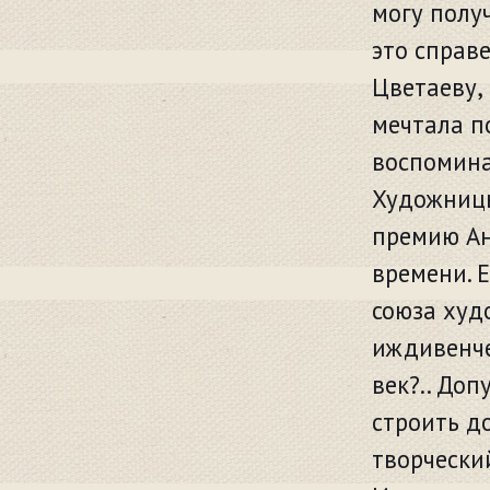
могу получ
это справ
Цветаеву,
мечтала по
воспомина
Художницы
премию Ан
времени. 
союза худ
иждивенче
век?.. До
строить до
творчески