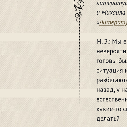
литератур
и Михаила
«
Литерату
М. З.: Мы
невероятн
готовы бы
ситуация 
разбегаютс
назад, у н
естествен
какие-то 
делать?