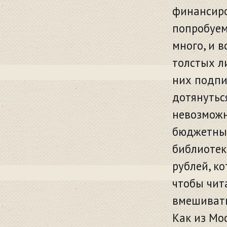
финансиро
попробуем
много, и 
толстых л
них подпи
дотянутьс
невозможн
бюджетных
библиотек
рублей, к
чтобы чит
вмешивать
Как из Мо