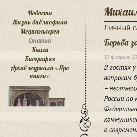
Михаил
Новости
Жизнь библиофила
Личный с
Медиагалерея
Статьи
Борьба з
Книги
19 февраля 2
Биография
В гостях у
Архив журнала «Про
книги»
вопросам б
– неотъем
России по 
Федеральн
коммуника
о современ