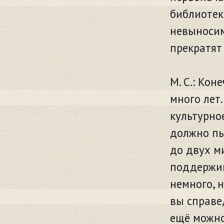
библиотек
невыносим
прекратят 
М. С.: Кон
много лет
культурно
должно пы
до двух м
поддержив
немного, 
вы справе
ещё можно