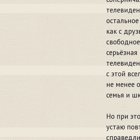
телевидени
остальное
как с друз
свободное
серьёзная
телевиден
с этой вс
не менее 
семья и ш
Но при эт
устаю пов
справедли