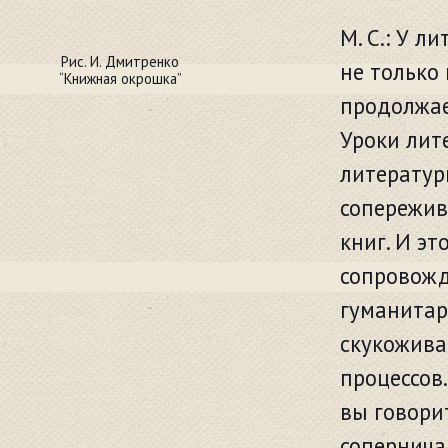
М. С.: У л
Рис. И. Дмитренко
не только 
“Книжная окрошка”
продолжае
Уроки лит
литератур
сопережив
книг. И э
сопровожд
гуманитар
скукожива
процессов.
вы говорит
сопернича