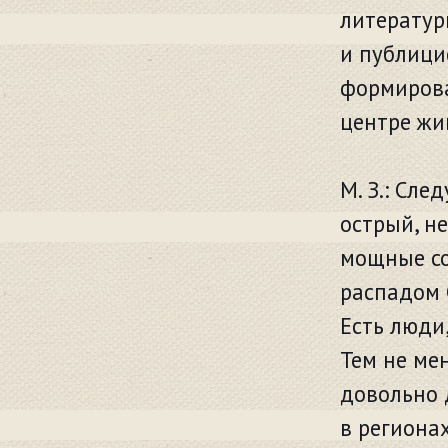
литератур
и публицис
формирова
центре жи
М. З.: Сл
острый, н
мощные со
распадом 
Есть люди,
Тем не ме
довольно 
в региона