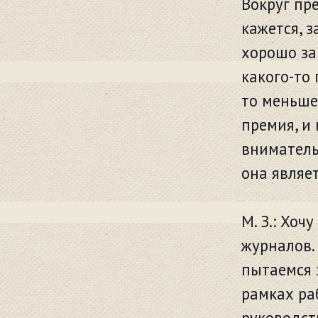
Вокруг пр
кажется, 
хорошо за
какого-то
то меньше
премия, и 
вниматель
она являе
М. З.: Хоч
журналов. 
пытаемся 
рамках ра
руководст