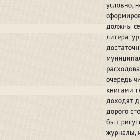
условно, 
сформиров
должны се
литератур
достаточн
муниципал
расходова
очередь ч
книгами т
доходят д
дорого ст
бы присут
журналы, 