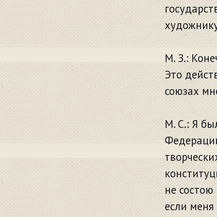
государств
художнику,
М. З.: Кон
Это дейст
союзах мно
М. С.: Я 
Федерации
творчески
конституц
не состою 
если меня 