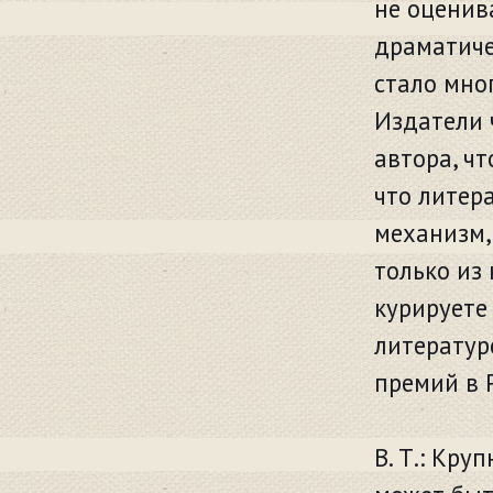
не оценив
драматичес
стало мно
Издатели 
автора, чт
что литер
механизм,
только из 
курируете
литератур
премий в 
В. Т.: Кр