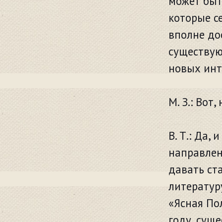
может быт
которые с
вполне до
существую
новых инт
М. З.: Во
В. Т.: Да,
направлен
давать ст
литературу
«Ясная По
году, сущ