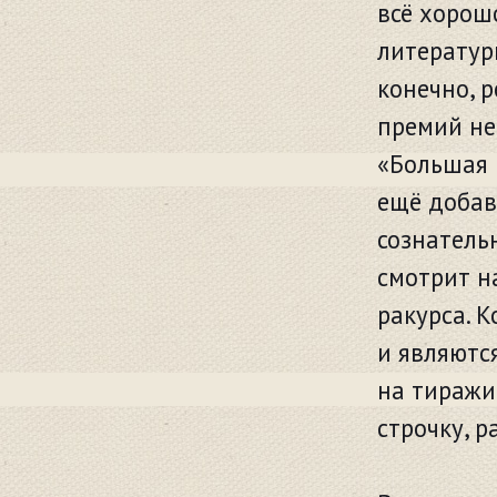
всё хорош
литератур
конечно, 
премий не
«Большая 
ещё добав
сознатель
смотрит н
ракурса. 
и являютс
на тиражи
строчку, 