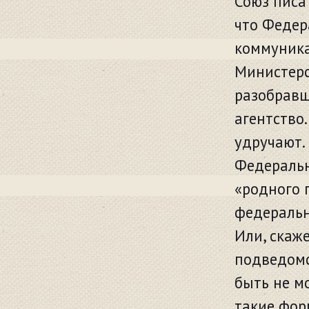
Союз писа
что Федер
коммуника
Министерс
разобравш
агентство.
удручают.
Федеральн
«родного 
федеральн
Или, скаж
подведомс
быть не м
такие фор