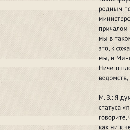
родным-то
министерс
причалом 
мы в тако
это, к сож
мы, и Мин
Ничего пл
ведомств, 
М. З.: Я д
статуса «
говорите,
как ни к ч