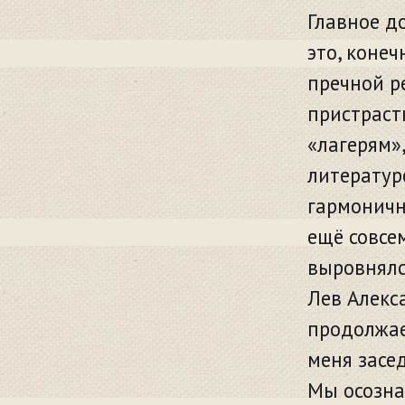
Главное д
это, конеч
пречной р
пристраст
«лагерям»
литературе
гармоничн
ещё совсе
выровнялс
Лев Алекс
продолжае
меня засе
Мы осозна