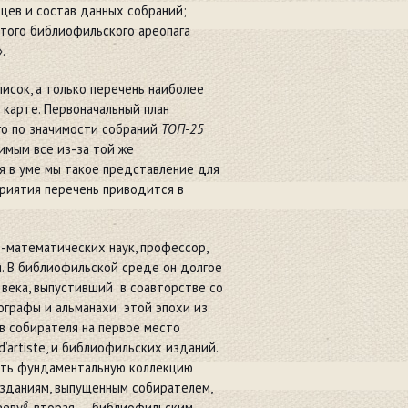
ьцев и состав данных собраний;
этого библиофильского ареопага
.
писок, а только перечень наиболее
карте. Первоначальный план
о по значимости собраний
ТОП-25
имым все из-за той же
 в уме мы такое представление для
приятия перечень приводится в
-математических наук, профессор,
. В библиофильской среде он долгое
 века, выпустивший в соавторстве со
ографы и альманахи этой эпохи из
в собирателя на первое место
d’artiste, и библиофильских изданий.
ать фундаментальную коллекцию
изданиям, выпущенным собирателем,
8
ееву
, вторая
—
библиофильским