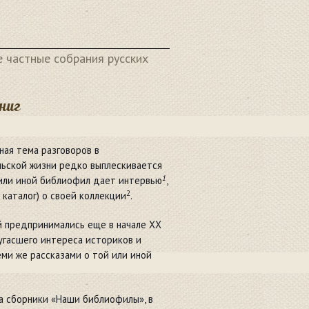
 частные собрания русских
ниг
ная тема разговоров в
льской жизни редко выплескивается
1
 или иной библиофил дает интервью
,
2
 каталог) о своей коллекции
.
 предпринимались еще в начале ХХ
 угасшего интереса историков и
еми же рассказами о той или иной
а сборники «Наши библиофилы», в