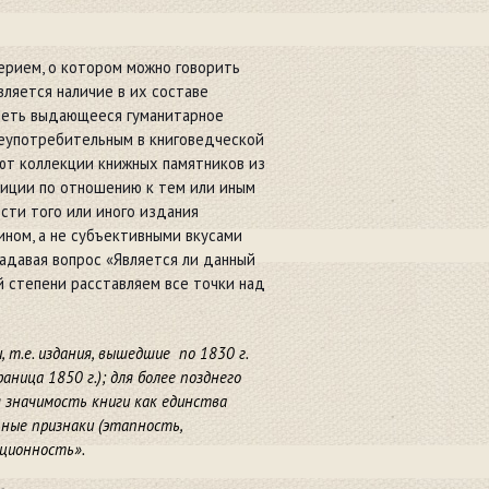
рием, о котором можно говорить
вляется наличие в их составе
меть выдающееся гуманитарное
щеупотребительным в книговедческой
ют коллекции книжных памятников из
иции по отношению к тем или иным
сти того или иного издания
ном, а не субъективными вкусами
 задавая вопрос «Является ли данный
й степени расставляем все точки над
т.е. издания, вышедшие по 1830 г.
ница 1850 г.); для более позднего
значимость книги как единства
ные признаки (этапность,
ционность».