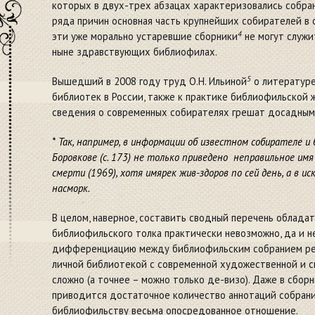
которых в двух-трех абзацах характеризовались собран
ряда причин основная часть крупнейших собирателей в с
4
эти уже морально устаревшие сборники
не могут служи
ныне здравствующих библиофилах.
5
Вышедший в 2008 году труд О.Н. Ильиной
о литературе
библиотек в России, также к практике библиофильской 
сведения о современных собирателях грешат досадным
* Так, например, в информации об известном собирателе 
Боровкове (с. 173) не только приведено неправильное имя 
смерти (1969), хотя имярек жив-здоров по сей день, а в и
насморк.
В целом, наверное, составить сводный перечень облада
библиофильского толка практически невозможно, да и н
дифференциацию между библиофильским собранием ред
личной библиотекой с современной художественной и 
сложно (а точнее – можно только де-визо). Даже в сбо
приводится достаточное количество аннотаций собран
библиофильству весьма опосредованное отношение.