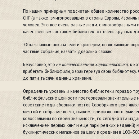
По нашим примерным подсчетам общее количество рос
СНГ (а также эмигрировавших в страны Европы, Израиль
человек. Это все очень разные люди, с многообразными
качественным составом библиотек: от очень крупных д
Объективные показатели и критерии, позволяющие опр
частные собрания, назвать довольно сложно.
Безусловно, это
не количественная характеристика,
к ко
прибегать библиофилы, характеризуя свою библиотеку.
до пяти тысячи единиц хранения.
Определить уровень и качество библиотеки гораздо тр
библиофильские ценности претерпевали значительные из
советские годы сборники поэтов Серебряного века явл
мечтой и собрание всего, скажем, прижизненного Гумиле
колоссальным по своей значимости, то сегодня эти изда
исключением первых книг и еще пары редких изданий) 
букинистических магазинов за цену в среднем в 100‒50