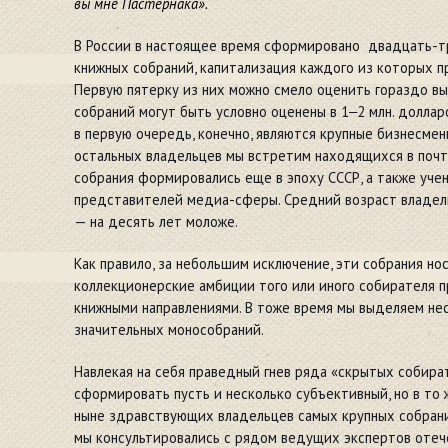
вы мне Пастернака».
В России в настоящее время сформировано двадцать-т
книжных собраний, капитализация каждого из которых п
Первую пятерку из них можно смело оценить гораздо в
собраний могут быть условно оценены в 1‒2 млн. долла
в первую очередь, конечно, являются крупные бизнесме
остальных владельцев мы встретим находящихся в почт
собрания формировались еще в эпоху СССР, а также уче
представителей медиа-сферы. Средний возраст владель
— на десять лет моложе.
Как правило, за небольшим исключение, эти собрания но
коллекционерские амбиции того или иного собирателя 
книжными направлениями. В тоже время мы выделяем нес
значительных монособраний.
Навлекая на себя праведный гнев ряда «скрытых собира
сформировать пусть и несколько субъективный, но в то
ныне здравствующих владельцев самых крупных собрани
мы консультировались с рядом ведущих экспертов отеч