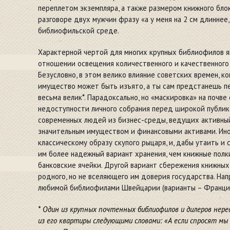
переплетом экземпляра, а также размером книжного бло
разговоре двух мужчин фразу «а у меня на 2 см длиннее,
библиофильской среде.
Характерной чертой для многих крупных библиофилов я
отношении освещения количественного и качественного
Безусловно, в этом велико влияние советских времен, ко
имущество может быть изъято, а ты сам предстанешь п
весьма велик
*
. Парадоксально, но «маскировка» на почве
недоступности личного собрания перед широкой публик
современных людей из бизнес-среды, ведущих активный
значительным имуществом и финансовыми активами. Ин
классическому образу скупого рыцаря, и, дабы утаить и
им более надежный вариант хранения, чем книжные пол
банковские ячейки. Другой вариант сбережения книжных
родного, но не вселяющего им доверия государства. На
любимой библиофилами Швейцарии (варианты – Франци
* Один из крупных почтенных библиофилов и дилеров нер
из его квартиры следующими словами: «А если спросят мы 