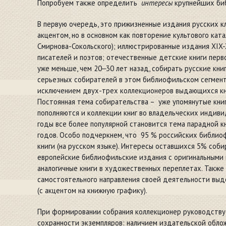
Попробуем также определить
интересы
крупнейших би
В первую очередь, это прижизненные издания русских кл
акцентом, но в основном как повторение культового ката
Смирнова-Сокольского); иллюстрированные издания XIX-
писателей и поэтов; отечественные детские книги перв
уже меньше, чем 20‒30 лет назад, собирать русские книг
серьезных собирателей в этом библиофильском сегмент
исключением двух-трех коллекционеров выдающихся кн
Постоянная тема собирательства – уже упомянутые книг
пополняются и коллекции книг во владельческих индиви
годы все более популярной становится тема парадной 
годов. Особо подчеркнем, что 95 % российских библио
книги (на русском языке). Интересы оставшихся 5% соб
европейские библиофильские издания с оригинальными 
аналогичные книги в художественных переплетах. Также
самостоятельного направления своей деятельности вы
(с акцентом на книжную графику).
При формировании собрания коллекционер руководств
сохранности экземпляров: наличием издательской облож