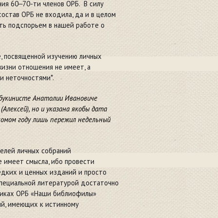
ия 60‒70-ти членов ОРБ. В силу
остав ОРБ не входила, да и в целом
ть подспорьем в нашей работе о
, посвященной изучению личных
жизни отношения не имеет, а
и неточностями
*
.
и букинисте Анатолии Ивановиче
(Алексей), но и указана якобы дата
скомом году лишь пережил недельный
телей личных собраний
е имеет смысла, ибо провести
ких и ценных изданий и просто
специальной литературой достаточно
рниках ОРБ «Наши библиофилы»
ий, имеющих к истинному