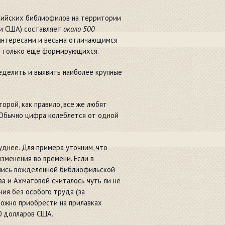
сийских библиофилов на территории
 и США) составляет
около 500
 интересами и весьма отличающимся
о только еще формирующихся.
еделить и выявить наиболее крупные
торой, как правило, все же любят
 Обычно цифра колеблется от одной
уднее. Для примера уточним, что
менения во времени. Если в
ялись вожделенной библиофильской
ва и Ахматовой считалось чуть ли не
ния без особого труда (за
можно приобрести на прилавках
0 долларов США.