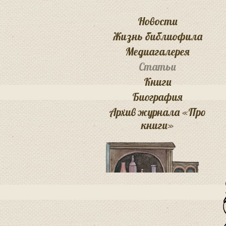
Новости
Жизнь библиофила
Медиагалерея
Статьи
Книги
Биография
Архив журнала «Про
книги»