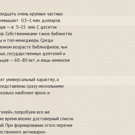
ридцать очень крупных частных
ревышает 0,5‒1 млн. долларов.
ыше — в 5‒15 млн. С десяток
ров. Собственниками таких библиотек
ны и топ-менеджеры. Среди
енном возрасте библиофилов, чьи
ных, государственных деятелей и
цев — 60–80 лет, и лишь немногие
сят универсальный характер, а
представлены сразу несколькими
колько наиболее ярких и
телей», попробуем все же
 же время вполне достоверный список
й. При формировании этого перечня
ественного антикварно-