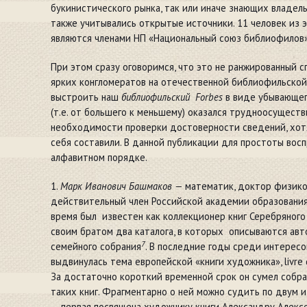
букинистического рынка, так или иначе знающих владел
также учитывались открытые источники. 11 человек из 
являются членами НП «Национальный союз библиофилов»
При этом сразу оговоримся, что это не ранжированный с
ярких конгломератов на отечественной библиофильской 
выстроить наш
библиофильский
Forbes
в виде убывающег
(т.е. от большего к меньшему) оказался трудноосуществ
необходимости проверки достоверности сведений, хотя
себя составили. В данной публикации для простоты вос
алфавитном порядке.
1.
Марк Иванович Башмаков —
математик, доктор физико
действительный член Российской академии образования
время был известен как коллекционер книг Серебряного
своим братом два каталога, в которых описываются авт
7
семейного собрания
. В последние годы среди интересо
выдвинулась тема европейской «книги художника», livre 
За достаточно короткий временной срок он сумел собр
таких книг. Фрагментарно о ней можно судить по двум 
—
первая посвящена художнику книги Александру Алекс