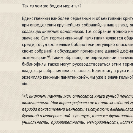
Так «в чем же будем мерить»?
Единственным наиболее серьезным и объективным крите
при определении крупнейших собраний, на наш взгляд, я
коллекций книжных памятников.
Т.е. собрание должно и
значение. Сам термин «книжный памятник» является об
среде; государственные библиотеки регулярно описыва
своих собраний и обсуждают применение данной дефин
6
экземплярам
*
. Таким образом, при определении значимо
библиофилы также могут руководствоваться этим терми
владельца собрания или его коллег. Беря книгу в руки и
экземпляр книжным памятником?», мы уже в значительно
«i».
*«К книжным памятникам относятся книги ручной печати, 
включительно (для картографических и нотных изданий гра
периода показателями ценности выступают: выдающаяся 
духовной и материальной культуры, а также функциональ
уникальность, приоритетность, мемориальность, коллек