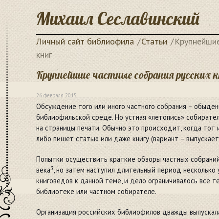
Михаил Сеславинский
Личный сайт библиофила
Статьи
Крупнейшие
книг
Крупнейшие частные собрания русских к
26 февраля 2015
Обсуждение того или иного частного собрания – обыден
библиофильской среде. Но устная «летопись» собирате
на страницы печати. Обычно это происходит, когда тот
либо пишет статью или даже книгу (вариант – выпускает
Попытки осуществить краткие обзоры частных собраний
3
века
, но затем наступил длительный период несколько
книговедов к данной теме, и дело ограничивалось все т
библиотеке или частном собирателе.
Организация российских библиофилов дважды выпускал