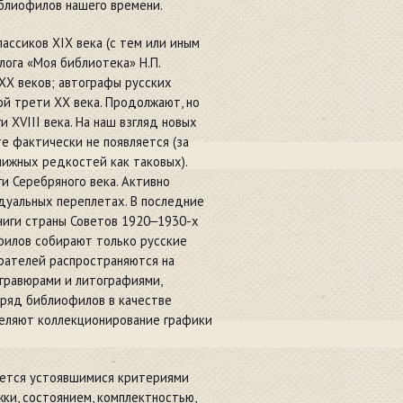
блиофилов нашего времени.
ассиков XIX века (с тем или иным
лога «Моя библиотека» Н.П.
XX веков; автографы русских
ой трети ХХ века. Продолжают, но
и XVIII века. На наш взгляд новых
е фактически не появляется (за
ижных редкостей как таковых).
и Серебряного века. Активно
дуальных переплетах. В последние
книги страны Советов 1920‒1930-х
филов собирают только русские
ирателей распространяются на
гравюрами и литографиями,
 ряд библиофилов в качестве
деляют коллекционирование графики
уется устоявшимися критериями
ки, состоянием, комплектностью,