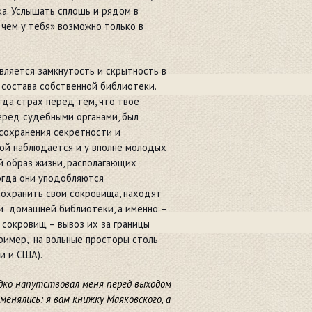
ка. Услышать сплошь и рядом в
 чем у тебя» возможно только в
вляется замкнутость и скрытность в
 состава собственной библиотеки.
гда страх перед тем, что твое
еред судебными органами, был
 сохранения секретности и
ой наблюдается и у вполне молодых
 образ жизни, располагающих
огда они уподобляются
 сохранить свои сокровища, находят
ки домашней библиотеки, а именно –
 сокровищ – вывоз их за границы
пример, на вольные просторы столь
и и США).
едко напутствовал меня перед выходом
менялись: я вам книжку Маяковского, а