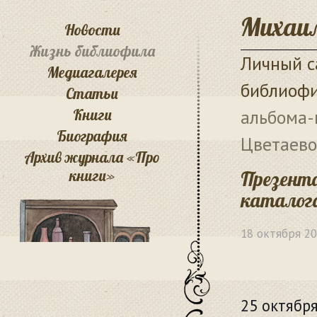
Михаил
Новости
Жизнь библиофила
Личный с
Медиагалерея
библиоф
Статьи
Книги
альбома-
Биография
Цветаево
Архив журнала «Про
книги»
Презент
каталога
18 октября 2
25 октябр